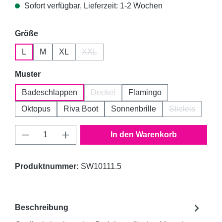
Sofort verfügbar, Lieferzeit: 1-2 Wochen
auswählen
Größe
L
M
XL
XXL
(Diese Option ist zurzeit nicht verfügbar.)
auswählen
Muster
Badeschlappen
Deckel
Flamingo
(Diese Option ist zurzeit nicht verfügba
Oktopus
Riva Boot
Sonnenbrille
Stieleis
(Diese Option
Produkt Anzahl: Gib den gewünschten Wert 
In den Warenkorb
Produktnummer:
SW10111.5
Beschreibung