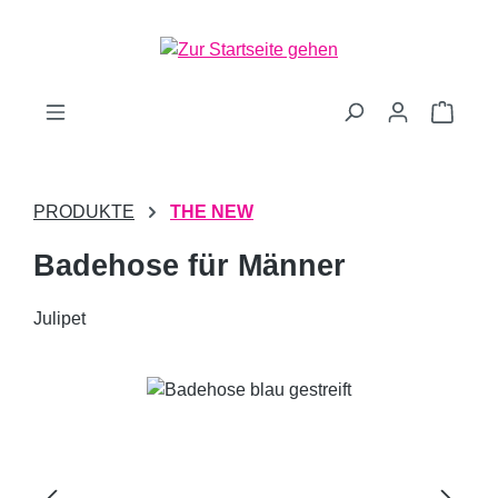
Zum Hauptinhalt springen
Waren
PRODUKTE
THE NEW
Badehose für Männer
Julipet
Bildergalerie überspringen