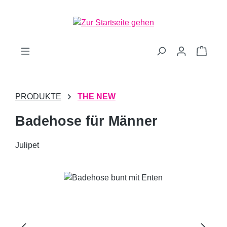
Zum Hauptinhalt springen
Waren
PRODUKTE
THE NEW
Badehose für Männer
Julipet
Bildergalerie überspringen