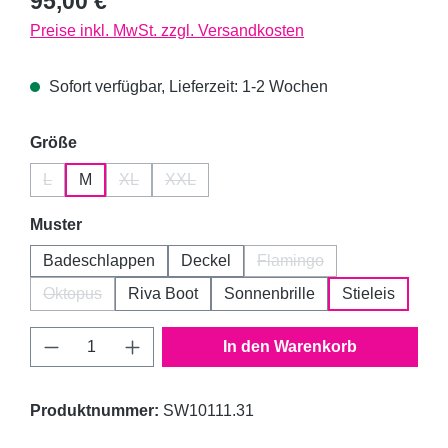
95,00 €
Preise inkl. MwSt. zzgl. Versandkosten
Sofort verfügbar, Lieferzeit: 1-2 Wochen
auswählen
Größe
L
M
XL
XXL
(Diese Option ist zurzeit nicht verfügbar.)
(Diese Option ist zurzeit nicht verfügbar.)
(Diese Option ist zurzeit nicht verfügbar.)
auswählen
Muster
Badeschlappen
Deckel
Flamingo
(Diese Option ist zurzeit 
Oktopus
Riva Boot
Sonnenbrille
Stieleis
(Diese Option ist zurzeit nicht verfügbar.)
Produkt Anzahl: Gib den gewünschten Wert 
In den Warenkorb
Produktnummer:
SW10111.31